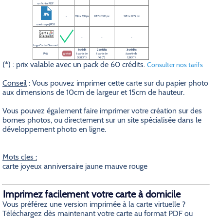
un fichier PDF
-
394 x 591 px
787 x 1181 px
1181 x 1772 px
une image JPEG
-
-
-
Logo Carte-Discount
1 crédit
2 crédits
3 crédits
Prix
gratuit
à partir de
à partir de
à partir de
0,5€ (*)
1€ (*)
1,5€ (*)
(*) : prix valable avec un pack de 60 crédits.
Consulter nos tarifs
Conseil
: Vous pouvez imprimer cette carte sur du papier photo
aux dimensions de 10cm de largeur et 15cm de hauteur.
Vous pouvez également faire imprimer votre création sur des
bornes photos, ou directement sur un site spécialisée dans le
développement photo en ligne.
Mots cles :
carte joyeux anniversaire jaune mauve rouge
Imprimez facilement votre carte à domicile
Vous préférez une version imprimée à la carte virtuelle ?
Téléchargez dès maintenant votre carte au format PDF ou