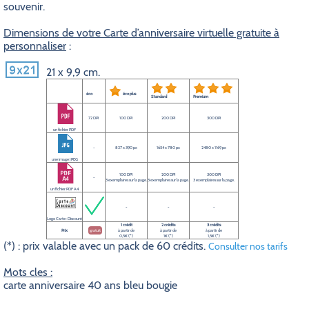
souvenir.
Dimensions de votre Carte d’anniversaire virtuelle gratuite à
personnaliser
:
21 x 9,9 cm.
éco
éco plus
Standard
Premium
72 DPI
100 DPI
200 DPI
300 DPI
un fichier PDF
-
827 x 390 px
1654 x 780 px
2480 x 1169 px
une image JPEG
100 DPI
200 DPI
300 DPI
-
3 exemplaires sur la page.
3 exemplaires sur la page.
3 exemplaires sur la page.
un fichier PDF A4
-
-
-
Logo Carte-Discount
1 crédit
2 crédits
3 crédits
Prix
gratuit
à partir de
à partir de
à partir de
0,5€ (*)
1€ (*)
1,5€ (*)
(*) : prix valable avec un pack de 60 crédits.
Consulter nos tarifs
Mots cles :
carte anniversaire 40 ans bleu bougie