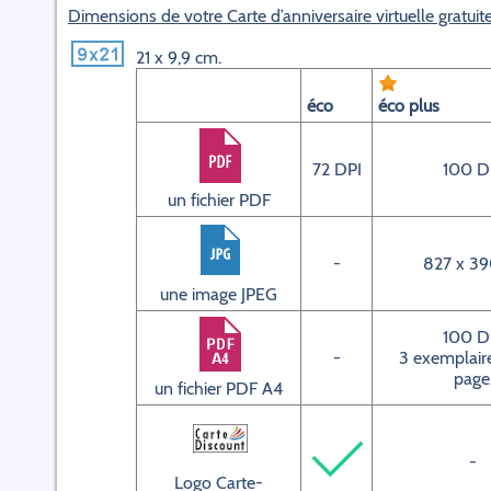
Dimensions de votre Carte d’anniversaire virtuelle gratuit
21 x 9,9 cm.
éco
éco plus
72 DPI
100 D
un fichier PDF
-
827 x 39
une image JPEG
100 D
-
3 exemplaire
page
un fichier PDF A4
-
Logo Carte-