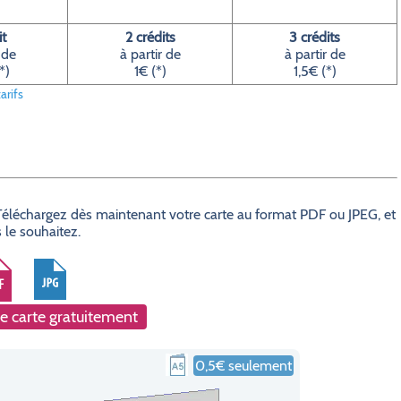
it
2 crédits
3 crédits
 de
à partir de
à partir de
*)
1€ (*)
1,5€ (*)
arifs
? Téléchargez dès maintenant votre carte au format PDF ou JPEG, et
 le souhaitez.
e carte gratuitement
0,5€ seulement