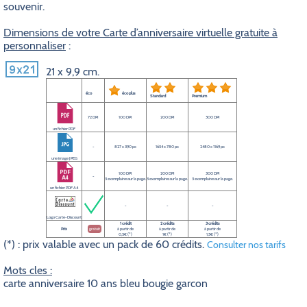
souvenir.
Dimensions de votre Carte d’anniversaire virtuelle gratuite à
personnaliser
:
21 x 9,9 cm.
éco
éco plus
Standard
Premium
72 DPI
100 DPI
200 DPI
300 DPI
un fichier PDF
-
827 x 390 px
1654 x 780 px
2480 x 1169 px
une image JPEG
100 DPI
200 DPI
300 DPI
-
3 exemplaires sur la page.
3 exemplaires sur la page.
3 exemplaires sur la page.
un fichier PDF A4
-
-
-
Logo Carte-Discount
1 crédit
2 crédits
3 crédits
Prix
gratuit
à partir de
à partir de
à partir de
0,5€ (*)
1€ (*)
1,5€ (*)
(*) : prix valable avec un pack de 60 crédits.
Consulter nos tarifs
Mots cles :
carte anniversaire 10 ans bleu bougie garcon