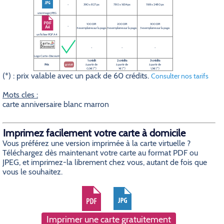
-
390 x 827 px
780 x 1654 px
1169 x 2480 px
une image JPEG
100 DPI
200 DPI
300 DPI
-
3 exemplaires sur la page.
3 exemplaires sur la page.
3 exemplaires sur la page.
un fichier PDF A4
-
-
-
Logo Carte-Discount
1 crédit
2 crédits
3 crédits
Prix
gratuit
à partir de
à partir de
à partir de
0,5€ (*)
1€ (*)
1,5€ (*)
(*) : prix valable avec un pack de 60 crédits.
Consulter nos tarifs
Mots cles :
carte anniversaire blanc marron
Imprimez facilement votre carte à domicile
Vous préférez une version imprimée à la carte virtuelle ?
Téléchargez dès maintenant votre carte au format PDF ou
JPEG, et imprimez-la librement chez vous, autant de fois que
vous le souhaitez.
Imprimer une carte gratuitement