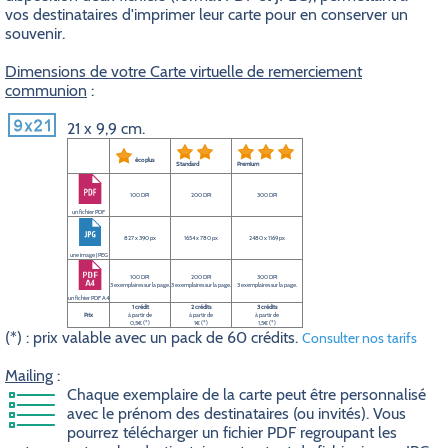
vos destinataires d'imprimer leur carte pour en conserver un
souvenir.
Dimensions de votre Carte virtuelle de remerciement
communion
:
21 x 9,9 cm.
éco plus
Standard
Premium
100 DPI
200 DPI
300 DPI
un fichier PDF
827 x 390 px
1654 x 780 px
2480 x 1169 px
une image JPEG
100 DPI
200 DPI
300 DPI
3 exemplaires sur la page.
3 exemplaires sur la page.
3 exemplaires sur la page.
un fichier PDF A4
1 crédit
2 crédits
3 crédits
Prix
à partir de
à partir de
à partir de
0,5€ (*)
1€ (*)
1,5€ (*)
(*) : prix valable avec un pack de 60 crédits.
Consulter nos tarifs
Mailing
:
Chaque exemplaire de la carte peut être personnalisé
avec le prénom des destinataires (ou invités). Vous
pourrez télécharger un fichier PDF regroupant les