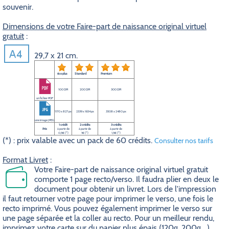
souvenir.
Dimensions de votre Faire-part de naissance original virtuel
gratuit
:
29,7 x 21 cm.
éco plus
Standard
Premium
100 DPI
200 DPI
300 DPI
un fichier PDF
1170 x 827 px
2339 x 1654 px
3508 x 2480 px
une image JPEG
1 crédit
2 crédits
3 crédits
Prix
à partir de
à partir de
à partir de
0,5€ (*)
1€ (*)
1,5€ (*)
(*) : prix valable avec un pack de 60 crédits.
Consulter nos tarifs
Format Livret
:
Votre Faire-part de naissance original virtuel gratuit
comporte 1 page recto/verso. Il faudra plier en deux le
document pour obtenir un livret. Lors de l'impression
il faut retourner votre page pour imprimer le verso, une fois le
recto imprimé. Vous pouvez également imprimer le verso sur
une page séparée et la coller au recto. Pour un meilleur rendu,
imprimez votre carte sur du papier plus épais (120g, 200g,...)