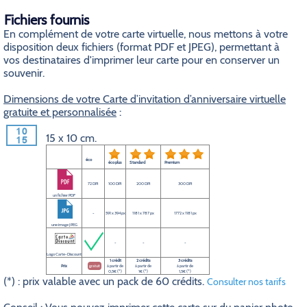
Fichiers fournis
En complément de votre carte virtuelle, nous mettons à votre
disposition deux fichiers (format PDF et JPEG), permettant à
vos destinataires d'imprimer leur carte pour en conserver un
souvenir.
Dimensions de votre Carte d’invitation d’anniversaire virtuelle
gratuite et personnalisée
:
15 x 10 cm.
éco
éco plus
Standard
Premium
72 DPI
100 DPI
200 DPI
300 DPI
un fichier PDF
-
591 x 394 px
1181 x 787 px
1772 x 1181 px
une image JPEG
-
-
-
Logo Carte-Discount
1 crédit
2 crédits
3 crédits
Prix
gratuit
à partir de
à partir de
à partir de
0,5€ (*)
1€ (*)
1,5€ (*)
(*) : prix valable avec un pack de 60 crédits.
Consulter nos tarifs