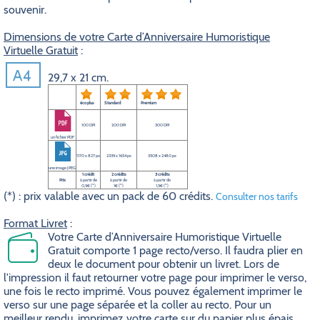
souvenir.
Dimensions de votre Carte d’Anniversaire Humoristique
Virtuelle Gratuit
:
29,7 x 21 cm.
éco plus
Standard
Premium
100 DPI
200 DPI
300 DPI
un fichier PDF
1170 x 827 px
2339 x 1654 px
3508 x 2480 px
une image JPEG
1 crédit
2 crédits
3 crédits
Prix
à partir de
à partir de
à partir de
0,5€ (*)
1€ (*)
1,5€ (*)
(*) : prix valable avec un pack de 60 crédits.
Consulter nos tarifs
Format Livret
:
Votre Carte d’Anniversaire Humoristique Virtuelle
Gratuit comporte 1 page recto/verso. Il faudra plier en
deux le document pour obtenir un livret. Lors de
l'impression il faut retourner votre page pour imprimer le verso,
une fois le recto imprimé. Vous pouvez également imprimer le
verso sur une page séparée et la coller au recto. Pour un
meilleur rendu, imprimez votre carte sur du papier plus épais