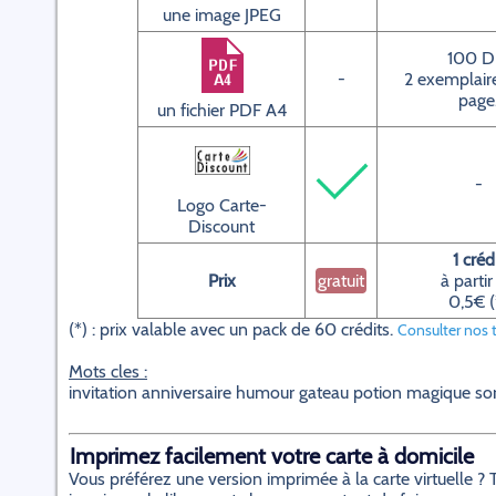
une image JPEG
100 D
-
2 exemplaire
page
un fichier PDF A4
-
Logo Carte-
Discount
1 créd
Prix
gratuit
à partir
0,5€ (
(*) : prix valable avec un pack de 60 crédits.
Consulter nos t
Mots cles :
invitation anniversaire humour gateau potion magique sor
Imprimez facilement votre carte à domicile
Vous préférez une version imprimée à la carte virtuelle 