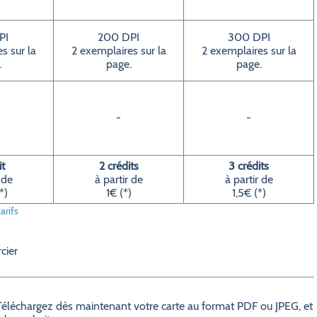
PI
200 DPI
300 DPI
s sur la
2 exemplaires sur la
2 exemplaires sur la
.
page.
page.
-
-
it
2 crédits
3 crédits
 de
à partir de
à partir de
*)
1€ (*)
1,5€ (*)
arifs
cier
? Téléchargez dès maintenant votre carte au format PDF ou JPEG, et