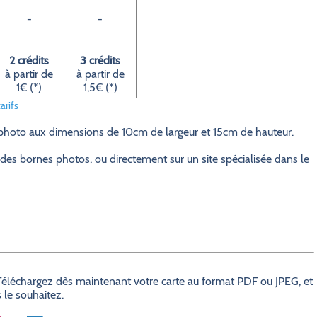
-
-
2 crédits
3 crédits
à partir de
à partir de
1€ (*)
1,5€ (*)
arifs
 photo aux dimensions de 10cm de largeur et 15cm de hauteur.
des bornes photos, ou directement sur un site spécialisée dans le
? Téléchargez dès maintenant votre carte au format PDF ou JPEG, et
 le souhaitez.