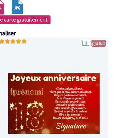
e carte gratuitement
naliser
gratuit