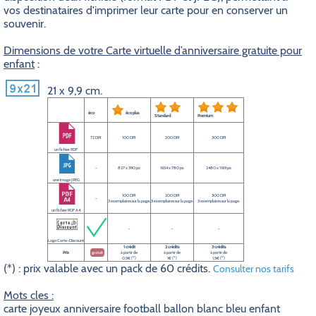
vos destinataires d'imprimer leur carte pour en conserver un
souvenir.
Dimensions de votre Carte virtuelle d’anniversaire gratuite pour
enfant
:
21 x 9,9 cm.
éco
éco plus
Standard
Premium
72 DPI
100 DPI
200 DPI
300 DPI
un fichier PDF
-
827 x 390 px
1654 x 780 px
2480 x 1169 px
une image JPEG
100 DPI
200 DPI
300 DPI
-
3 exemplaires sur la page.
3 exemplaires sur la page.
3 exemplaires sur la page.
un fichier PDF A4
-
-
-
Logo Carte-Discount
1 crédit
2 crédits
3 crédits
Prix
gratuit
à partir de
à partir de
à partir de
0,5€ (*)
1€ (*)
1,5€ (*)
(*) : prix valable avec un pack de 60 crédits.
Consulter nos tarifs
Mots cles :
carte joyeux anniversaire football ballon blanc bleu enfant