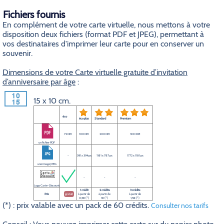
Fichiers fournis
En complément de votre carte virtuelle, nous mettons à votre
disposition deux fichiers (format PDF et JPEG), permettant à
vos destinataires d'imprimer leur carte pour en conserver un
souvenir.
Dimensions de votre Carte virtuelle gratuite d’invitation
d’anniversaire par âge
:
15 x 10 cm.
éco
éco plus
Standard
Premium
72 DPI
100 DPI
200 DPI
300 DPI
un fichier PDF
-
591 x 394 px
1181 x 787 px
1772 x 1181 px
une image JPEG
-
-
-
Logo Carte-Discount
1 crédit
2 crédits
3 crédits
Prix
gratuit
à partir de
à partir de
à partir de
0,5€ (*)
1€ (*)
1,5€ (*)
(*) : prix valable avec un pack de 60 crédits.
Consulter nos tarifs