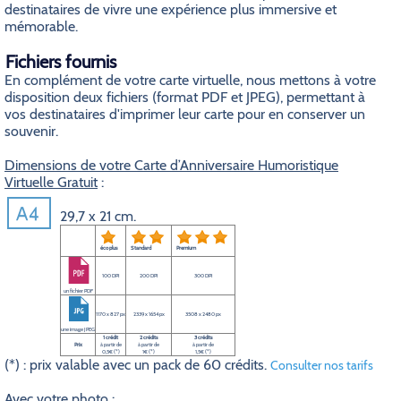
destinataires de vivre une expérience plus immersive et
mémorable.
Fichiers fournis
En complément de votre carte virtuelle, nous mettons à votre
disposition deux fichiers (format PDF et JPEG), permettant à
vos destinataires d'imprimer leur carte pour en conserver un
souvenir.
Dimensions de votre Carte d’Anniversaire Humoristique
Virtuelle Gratuit
:
29,7 x 21 cm.
éco plus
Standard
Premium
100 DPI
200 DPI
300 DPI
un fichier PDF
1170 x 827 px
2339 x 1654 px
3508 x 2480 px
une image JPEG
1 crédit
2 crédits
3 crédits
Prix
à partir de
à partir de
à partir de
0,5€ (*)
1€ (*)
1,5€ (*)
(*) : prix valable avec un pack de 60 crédits.
Consulter nos tarifs
Avec votre photo
: