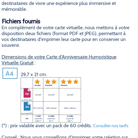
destinataires de vivre une expérience plus immersive et
mémorable.
Fichiers fournis
En complément de votre carte virtuelle, nous mettons à votre
disposition deux fichiers (format PDF et JPEG), permettant à
vos destinataires d'imprimer leur carte pour en conserver un
souvenir.
Dimensions de votre Carte d’Anniversaire Humoristique
Virtuelle Gratuit
:
29,7 x 21 cm.
éco plus
Standard
Premium
100 DPI
200 DPI
300 DPI
un fichier PDF
1170 x 827 px
2339 x 1654 px
3508 x 2480 px
une image JPEG
1 crédit
2 crédits
3 crédits
Prix
à partir de
à partir de
à partir de
0,5€ (*)
1€ (*)
1,5€ (*)
(*) : prix valable avec un pack de 60 crédits.
Consulter nos tarifs
Conseil
: Nous vous conseillons d'imprimer votre création sur