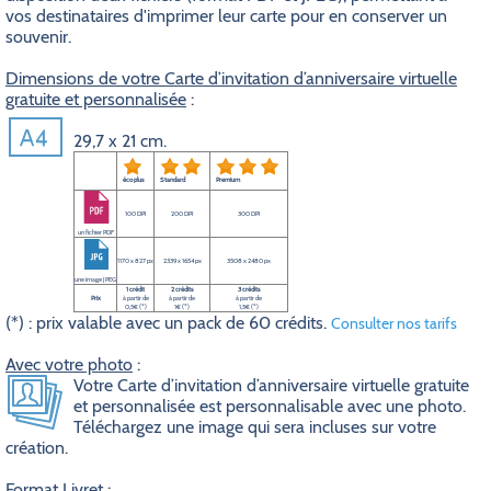
vos destinataires d'imprimer leur carte pour en conserver un
souvenir.
Dimensions de votre Carte d’invitation d’anniversaire virtuelle
gratuite et personnalisée
:
29,7 x 21 cm.
éco plus
Standard
Premium
100 DPI
200 DPI
300 DPI
un fichier PDF
1170 x 827 px
2339 x 1654 px
3508 x 2480 px
une image JPEG
1 crédit
2 crédits
3 crédits
Prix
à partir de
à partir de
à partir de
0,5€ (*)
1€ (*)
1,5€ (*)
(*) : prix valable avec un pack de 60 crédits.
Consulter nos tarifs
Avec votre photo
:
Votre Carte d’invitation d’anniversaire virtuelle gratuite
et personnalisée est personnalisable avec une photo.
Téléchargez une image qui sera incluses sur votre
création.
Format Livret
: