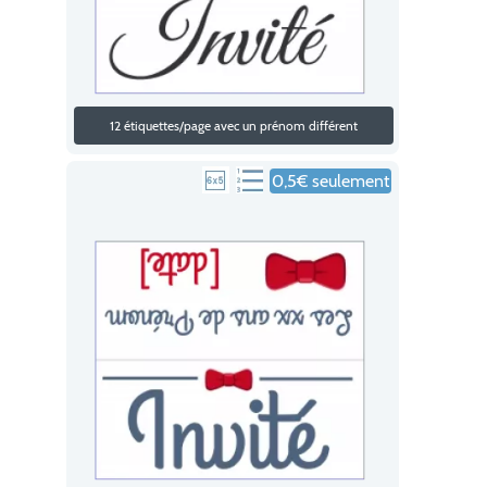
12 étiquettes/page avec un prénom différent
0,5€ seulement