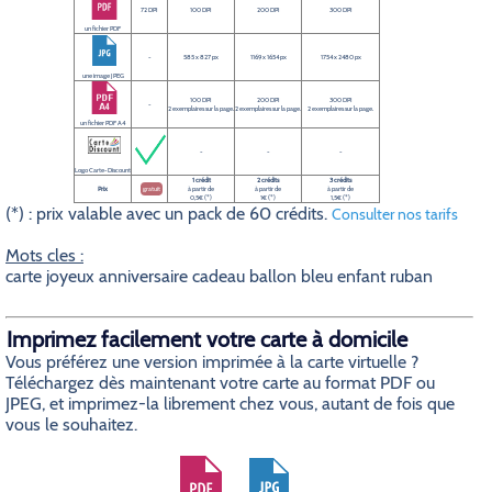
72 DPI
100 DPI
200 DPI
300 DPI
un fichier PDF
-
585 x 827 px
1169 x 1654 px
1754 x 2480 px
une image JPEG
100 DPI
200 DPI
300 DPI
-
2 exemplaires sur la page.
2 exemplaires sur la page.
2 exemplaires sur la page.
un fichier PDF A4
-
-
-
Logo Carte-Discount
1 crédit
2 crédits
3 crédits
Prix
gratuit
à partir de
à partir de
à partir de
0,5€ (*)
1€ (*)
1,5€ (*)
(*) : prix valable avec un pack de 60 crédits.
Consulter nos tarifs
Mots cles :
carte joyeux anniversaire cadeau ballon bleu enfant ruban
Imprimez facilement votre carte à domicile
Vous préférez une version imprimée à la carte virtuelle ?
Téléchargez dès maintenant votre carte au format PDF ou
JPEG, et imprimez-la librement chez vous, autant de fois que
vous le souhaitez.