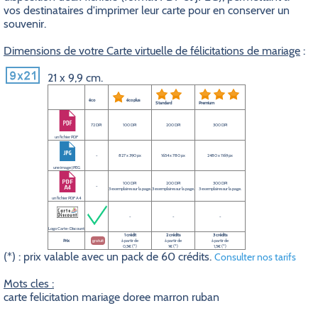
vos destinataires d'imprimer leur carte pour en conserver un
souvenir.
Dimensions de votre Carte virtuelle de félicitations de mariage
:
21 x 9,9 cm.
éco
éco plus
Standard
Premium
72 DPI
100 DPI
200 DPI
300 DPI
un fichier PDF
-
827 x 390 px
1654 x 780 px
2480 x 1169 px
une image JPEG
100 DPI
200 DPI
300 DPI
-
3 exemplaires sur la page.
3 exemplaires sur la page.
3 exemplaires sur la page.
un fichier PDF A4
-
-
-
Logo Carte-Discount
1 crédit
2 crédits
3 crédits
Prix
gratuit
à partir de
à partir de
à partir de
0,5€ (*)
1€ (*)
1,5€ (*)
(*) : prix valable avec un pack de 60 crédits.
Consulter nos tarifs
Mots cles :
carte felicitation mariage doree marron ruban