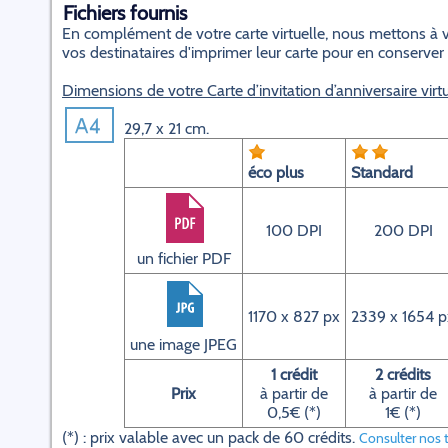
Fichiers fournis
En complément de votre carte virtuelle, nous mettons à v
vos destinataires d'imprimer leur carte pour en conserver
Dimensions de votre Carte d’invitation d’anniversaire virtu
29,7 x 21 cm.
éco plus
Standard
100 DPI
200 DPI
un fichier PDF
1170 x 827 px
2339 x 1654 p
une image JPEG
1 crédit
2 crédits
Prix
à partir de
à partir de
0,5€ (*)
1€ (*)
(*) : prix valable avec un pack de 60 crédits.
Consulter nos t