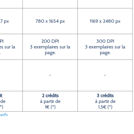
7 px
780 x 1654 px
1169 x 2480 px
PI
200 DPI
300 DPI
s sur la
3 exemplaires sur la
3 exemplaires sur la
.
page.
page.
-
-
it
2 crédits
3 crédits
 de
à partir de
à partir de
*)
1€ (*)
1,5€ (*)
arifs