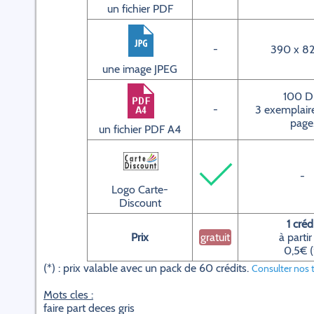
un fichier PDF
-
390 x 82
une image JPEG
100 D
-
3 exemplaire
page
un fichier PDF A4
-
Logo Carte-
Discount
1 créd
Prix
gratuit
à partir
0,5€ (
(*) : prix valable avec un pack de 60 crédits.
Consulter nos t
Mots cles :
faire part deces gris