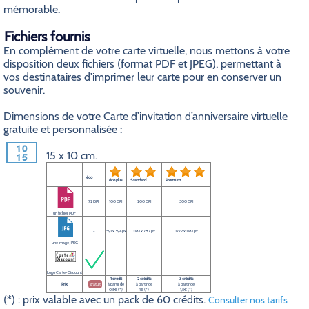
mémorable.
Fichiers fournis
En complément de votre carte virtuelle, nous mettons à votre
disposition deux fichiers (format PDF et JPEG), permettant à
vos destinataires d'imprimer leur carte pour en conserver un
souvenir.
Dimensions de votre Carte d’invitation d’anniversaire virtuelle
gratuite et personnalisée
:
15 x 10 cm.
éco
éco plus
Standard
Premium
72 DPI
100 DPI
200 DPI
300 DPI
un fichier PDF
-
591 x 394 px
1181 x 787 px
1772 x 1181 px
une image JPEG
-
-
-
Logo Carte-Discount
1 crédit
2 crédits
3 crédits
Prix
gratuit
à partir de
à partir de
à partir de
0,5€ (*)
1€ (*)
1,5€ (*)
(*) : prix valable avec un pack de 60 crédits.
Consulter nos tarifs