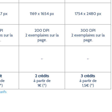
7 px
1169 x 1654 px
1754 x 2480 px
PI
200 DPI
300 DPI
s sur la
2 exemplaires sur la
2 exemplaires sur la
.
page.
page.
-
-
it
2 crédits
3 crédits
 de
à partir de
à partir de
*)
1€ (*)
1,5€ (*)
arifs