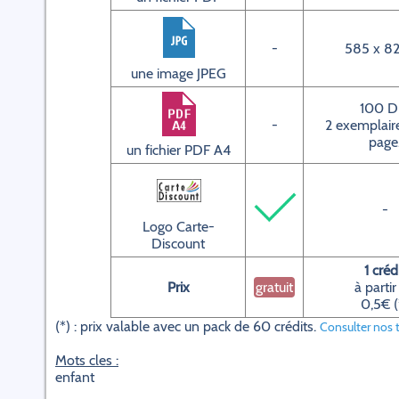
-
585 x 82
une image JPEG
100 D
-
2 exemplaire
page
un fichier PDF A4
-
Logo Carte-
Discount
1 créd
Prix
gratuit
à partir
0,5€ (
(*) : prix valable avec un pack de 60 crédits.
Consulter nos t
Mots cles :
enfant