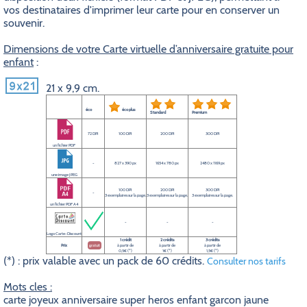
vos destinataires d'imprimer leur carte pour en conserver un
souvenir.
Dimensions de votre Carte virtuelle d’anniversaire gratuite pour
enfant
:
21 x 9,9 cm.
éco
éco plus
Standard
Premium
72 DPI
100 DPI
200 DPI
300 DPI
un fichier PDF
-
827 x 390 px
1654 x 780 px
2480 x 1169 px
une image JPEG
100 DPI
200 DPI
300 DPI
-
3 exemplaires sur la page.
3 exemplaires sur la page.
3 exemplaires sur la page.
un fichier PDF A4
-
-
-
Logo Carte-Discount
1 crédit
2 crédits
3 crédits
Prix
gratuit
à partir de
à partir de
à partir de
0,5€ (*)
1€ (*)
1,5€ (*)
(*) : prix valable avec un pack de 60 crédits.
Consulter nos tarifs
Mots cles :
carte joyeux anniversaire super heros enfant garcon jaune