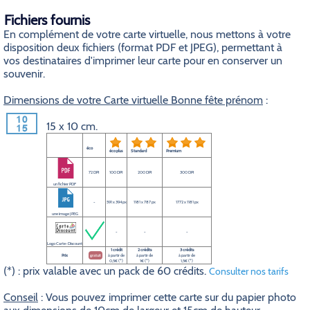
Fichiers fournis
En complément de votre carte virtuelle, nous mettons à votre
disposition deux fichiers (format PDF et JPEG), permettant à
vos destinataires d'imprimer leur carte pour en conserver un
souvenir.
Dimensions de votre Carte virtuelle Bonne fête prénom
:
15 x 10 cm.
éco
éco plus
Standard
Premium
72 DPI
100 DPI
200 DPI
300 DPI
un fichier PDF
-
591 x 394 px
1181 x 787 px
1772 x 1181 px
une image JPEG
-
-
-
Logo Carte-Discount
1 crédit
2 crédits
3 crédits
Prix
gratuit
à partir de
à partir de
à partir de
0,5€ (*)
1€ (*)
1,5€ (*)
(*) : prix valable avec un pack de 60 crédits.
Consulter nos tarifs
Conseil
: Vous pouvez imprimer cette carte sur du papier photo