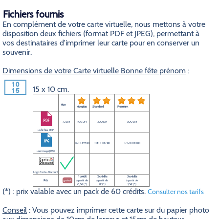
Fichiers fournis
En complément de votre carte virtuelle, nous mettons à votre
disposition deux fichiers (format PDF et JPEG), permettant à
vos destinataires d'imprimer leur carte pour en conserver un
souvenir.
Dimensions de votre Carte virtuelle Bonne fête prénom
:
15 x 10 cm.
éco
éco plus
Standard
Premium
72 DPI
100 DPI
200 DPI
300 DPI
un fichier PDF
-
591 x 394 px
1181 x 787 px
1772 x 1181 px
une image JPEG
-
-
-
Logo Carte-Discount
1 crédit
2 crédits
3 crédits
Prix
gratuit
à partir de
à partir de
à partir de
0,5€ (*)
1€ (*)
1,5€ (*)
(*) : prix valable avec un pack de 60 crédits.
Consulter nos tarifs
Conseil
: Vous pouvez imprimer cette carte sur du papier photo