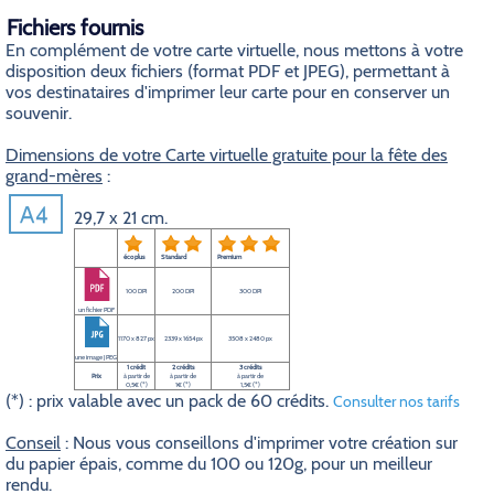
Fichiers fournis
En complément de votre carte virtuelle, nous mettons à votre
disposition deux fichiers (format PDF et JPEG), permettant à
vos destinataires d'imprimer leur carte pour en conserver un
souvenir.
Dimensions de votre Carte virtuelle gratuite pour la fête des
grand-mères
:
29,7 x 21 cm.
éco plus
Standard
Premium
100 DPI
200 DPI
300 DPI
un fichier PDF
1170 x 827 px
2339 x 1654 px
3508 x 2480 px
une image JPEG
1 crédit
2 crédits
3 crédits
Prix
à partir de
à partir de
à partir de
0,5€ (*)
1€ (*)
1,5€ (*)
(*) : prix valable avec un pack de 60 crédits.
Consulter nos tarifs
Conseil
: Nous vous conseillons d'imprimer votre création sur
du papier épais, comme du 100 ou 120g, pour un meilleur
rendu.