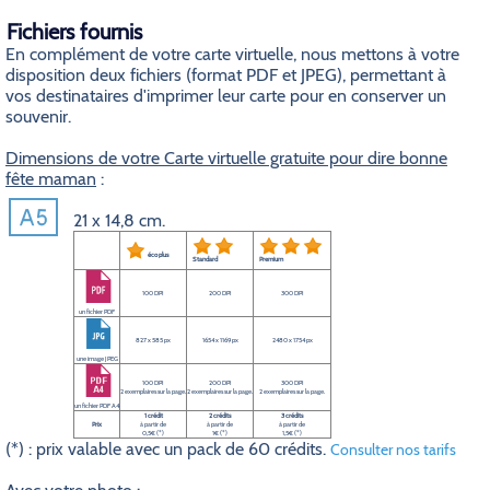
Fichiers fournis
En complément de votre carte virtuelle, nous mettons à votre
disposition deux fichiers (format PDF et JPEG), permettant à
vos destinataires d'imprimer leur carte pour en conserver un
souvenir.
Dimensions de votre Carte virtuelle gratuite pour dire bonne
fête maman
:
21 x 14,8 cm.
éco plus
Standard
Premium
100 DPI
200 DPI
300 DPI
un fichier PDF
827 x 585 px
1654 x 1169 px
2480 x 1754 px
une image JPEG
100 DPI
200 DPI
300 DPI
2 exemplaires sur la page.
2 exemplaires sur la page.
2 exemplaires sur la page.
un fichier PDF A4
1 crédit
2 crédits
3 crédits
Prix
à partir de
à partir de
à partir de
0,5€ (*)
1€ (*)
1,5€ (*)
(*) : prix valable avec un pack de 60 crédits.
Consulter nos tarifs