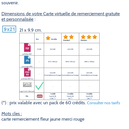
souvenir.
Dimensions de votre Carte virtuelle de remerciement gratuite
et personnalisée
:
21 x 9,9 cm.
éco
éco plus
Standard
Premium
72 DPI
100 DPI
200 DPI
300 DPI
un fichier PDF
-
827 x 390 px
1654 x 780 px
2480 x 1169 px
une image JPEG
100 DPI
200 DPI
300 DPI
-
3 exemplaires sur la page.
3 exemplaires sur la page.
3 exemplaires sur la page.
un fichier PDF A4
-
-
-
Logo Carte-Discount
1 crédit
2 crédits
3 crédits
Prix
gratuit
à partir de
à partir de
à partir de
0,5€ (*)
1€ (*)
1,5€ (*)
(*) : prix valable avec un pack de 60 crédits.
Consulter nos tarifs
Mots cles :
carte remerciement fleur jaune merci rouge