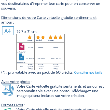
vos destinataires d'imprimer leur carte pour en conserver un
souvenir.
Dimensions de votre Carte virtuelle gratuite sentiments et
amour
:
29,7 x 21 cm.
éco plus
Standard
Premium
100 DPI
200 DPI
300 DPI
un fichier PDF
1170 x 827 px
2339 x 1654 px
3508 x 2480 px
une image JPEG
1 crédit
2 crédits
3 crédits
Prix
à partir de
à partir de
à partir de
0,5€ (*)
1€ (*)
1,5€ (*)
(*) : prix valable avec un pack de 60 crédits.
Consulter nos tarifs
Avec votre photo
:
Votre Carte virtuelle gratuite sentiments et amour est
personnalisable avec une photo. Téléchargez une
image qui sera incluses sur votre création.
Format Livret
:
Votre Carte virtuelle gratuite sentiments et amour